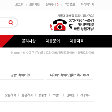
로그인
회원가입
장바구니
0
주문조회
마이페이지
공지사항
제품문의
제품자료
Home
◈ 수공구 [Tool]
드라이버/정밀드라이버
정밀드라이버
>
>
>
양용드라이버(5)
다가네드라이버/함마드라이버(2)
|
낮은가격
|
높은가격
|
상품명
|
브랜드
|
판매순
|
사용후기