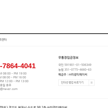
객센터
무통장입금정보
-7864-4041
국민 591901-01-506349
농협 351-0775-4660-63
M 08:00 - PM 19:00
예금주 : ㈜미광티에이씨
08:00 - PM 16:00
M 12:00 - PM 13:00
인터넷 뱅킹 바로가기
휴일 휴무
0@naver.com
안내 )
경기도 부천시 수도로 98 2층 ㈜미광티에이씨