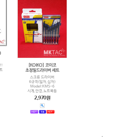
0
[KOIKO] 코이코
!!
트
초정밀드라이버 세트
스크류 드라이버
6규격(일자,십자)
Model:KMS-6
시계,안경,노트북등
2,970원