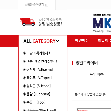
쇼핑몰 즐겨찾기
ALL
CATEGORY
메인메뉴
이달의 
◈ 이달의 특가행사 !!
◈ 여름, 겨울 인기 상품 !!
정밀드라이버
◈ 접착제 [Adhesive]
드라이버(9)
◈ 테이프 [A.Tapes]
◈ 실리콘 [Silicone]
◈ 윤활 [Lubricant]
총
2
개의 상품이 있습니다.
◈ 수공구 [Tool]
◈ 전동공구/부품 [Tool]