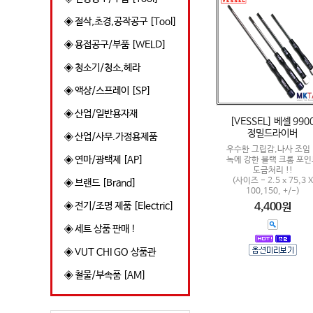
◈ 절삭,초경,공작공구 [Tool]
◈ 용접공구/부품 [WELD]
◈ 청소기/청소,헤라
◈ 액상/스프레이 [SP]
◈ 산업/일반용자재
[VESSEL] 베셀 990
정밀드라이버
◈ 산업/사무.가정용제품
우수한 그립감,나사 조임 
◈ 연마/광택제 [AP]
녹에 강한 블랙 크롬 포인
도금처리 !!
(사이즈 - 2.5 x 75,3 X
◈ 브랜드 [Brand]
100,150, +/-)
4,400원
◈ 전기/조명 제품 [Electric]
◈ 세트 상품 판매 !
◈ VUT CHI GO 상품관
◈ 철물/부속품 [AM]