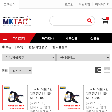
고객센터
로그인
회원가입
마이페이지
0
카테고리
특가행사
세트상품
상품관
◈ 수공구 [Tool]
현장/작업공구
핸디클램프
정렬
[IRWIN] 어윈 4인
[IRWIN] 어윈 2인
치목공용핸디클
치목공용핸디클
램프59400
램프59200
(사이즈- 4")
(사이즈- 2")
벤더 기능, 쉽게
벤더 기능, 쉽게
빠르게 형태를 잡
빠르게 형태를 잡