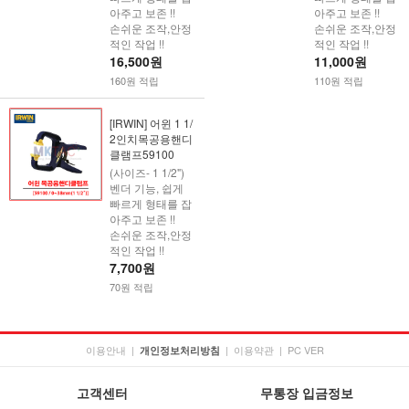
아주고 보존 !!
아주고 보존 !!
손쉬운 조작,안정
손쉬운 조작,안정
적인 작업 !!
적인 작업 !!
16,500원
11,000원
160원 적립
110원 적립
[IRWIN] 어윈 1 1/
2인치목공용핸디
클램프59100
(사이즈- 1 1/2")
벤더 기능, 쉽게
빠르게 형태를 잡
아주고 보존 !!
손쉬운 조작,안정
적인 작업 !!
7,700원
70원 적립
이용안내
|
|
이용약관
|
PC VER
개인정보처리방침
고객센터
무통장 입금정보