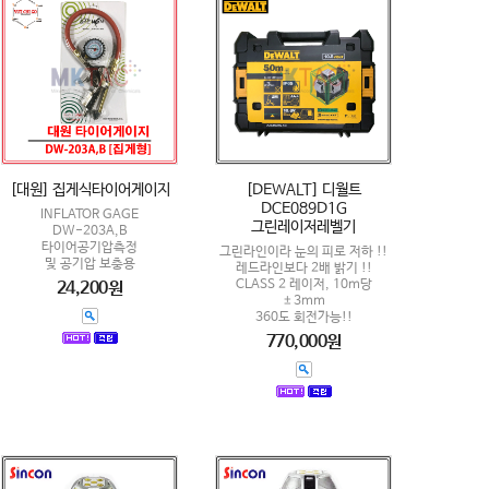
[대원] 집게식타이어게이지
[DEWALT] 디월트
DCE089D1G
INFLATOR GAGE
그린레이저레벨기
DW-203A,B
타이어공기압측정
그린라인이라 눈의 피로 저하 !!
및 공기압 보충용
레드라인보다 2배 밝기 !!
CLASS 2 레이저, 10m당
24,200원
±3mm
360도 회전가능!!
770,000원