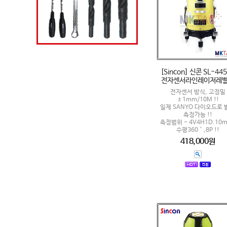
[Sincon] 신콘 SL-44
전자센서라인레이저레
전자센서 방식, 고정밀
±1mm/10M !!
일제 SANYO 다이오드로 
측정가능 !!
측정범위 - 4V4H1D.10
수평360˚,8P !!
418,000원