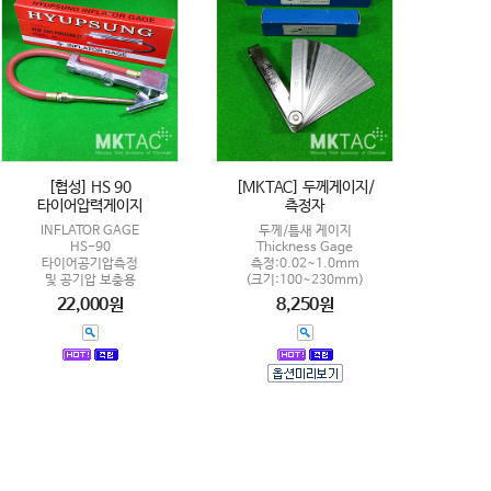
[협성] HS 90
[MKTAC] 두께게이지/
타이어압력게이지
측정자
INFLATOR GAGE
두께/틈새 게이지
HS-90
Thickness Gage
타이어공기압측정
측정:0.02~1.0mm
및 공기압 보충용
(크기:100~230mm)
22,000원
8,250원