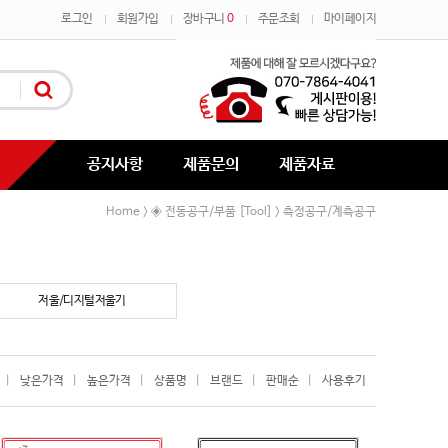
로그인
회원가입
장바구니
0
주문조회
마이페이지
공지사항
제품문의
제품자료
Home
◈ 전동공구/부품 [Tool]
측정공구/계측공구
>
>
저울/디지털저울기
|
낮은가격
|
높은가격
|
상품명
|
브랜드
|
판매순
|
사용후기