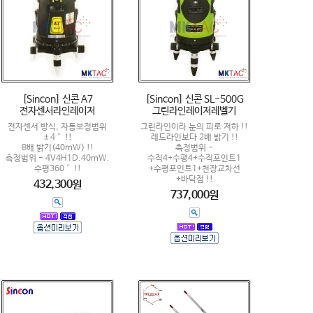
[Sincon] 신콘 A7
[Sincon] 신콘 SL-500G
전자센서라인레이저
그린라인레이저레벨기
전자센서 방식, 자동보정범위
그린라인이라 눈의 피로 저하 !!
±4˚ !!
레드라인보다 2배 밝기 !!
8배 밝기(40mW) !!
측정범위 -
측정범위 - 4V4H1D.40mW.
수직4+수평4+수직포인트1
수평360˚ !!
+수평포인트1+천장교차선
+바닥점 !!
432,300원
737,000원