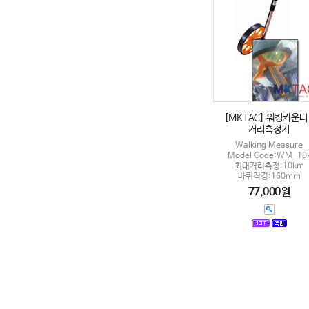
[MKTAC] 워킹카운터 
거리측정기
Walking Measure
Model Code:WM-10
최대거리측정:10km
바퀴직경:160mm
77,000원