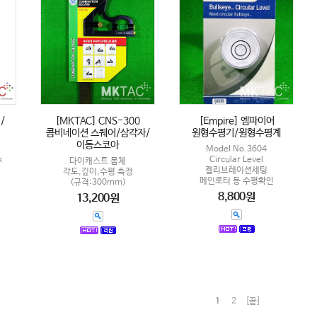
/
[MKTAC] CNS-300
[Empire] 엠파이어
콤비네이션 스퀘어/삼각자/
원형수평기/원형수평계
이동스코아
Model No.3604
k
Circular Level
다이캐스트 몸체
켈리브레이션세팅
각도,깊이,수평 측정
메인로터 등 수평확인
(규격:300mm)
8,800원
13,200원
1
2
[끝]