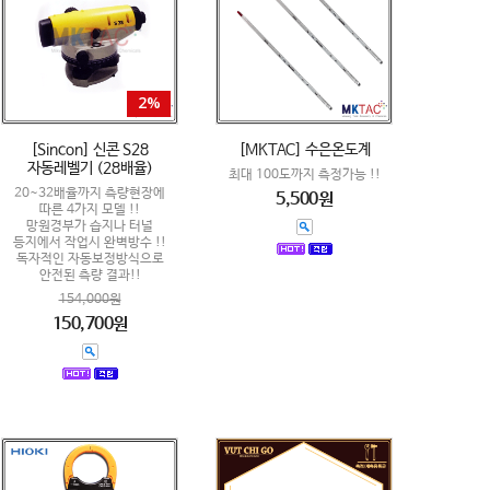
2%
[Sincon] 신콘 S28
[MKTAC] 수은온도계
자동레벨기 (28배율)
최대 100도까지 측정가능 !!
20~32배율까지 측량현장에
5,500원
따른 4가지 모델 !!
망원경부가 습지나 터널
등지에서 작업시 완벽방수 !!
독자적인 자동보정방식으로
안전된 측량 결과!!
154,000원
150,700원