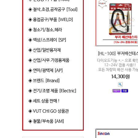
◈ 절삭,초경,공작공구 [Tool]
◈ 용접공구/부품 [WELD]
◈ 청소기/청소,헤라
◈ 액상/스프레이 [SP]
◈ 산업/일반용자재
[HL-100] 부저배선테
◈ 산업/사무.가정용제품
다이오드기능 +,- 으로 확인
12~24V 겸용 사용!!
모든 차량의 배선 사용 가능
◈ 연마/광택제 [AP]
14,300원
◈ 브랜드 [Brand]
◈ 전기/조명 제품 [Electric]
◈ 세트 상품 판매 !
◈ VUT CHI GO 상품관
◈ 철물/부속품 [AM]