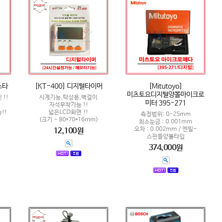
스타
[KT-400] 디지털타이머
[Mitutoyo]
미츠토요디지털양볼마이크로
 !!
시계기능,탁상용,벽걸이
미터 395-271
자석부착가능 !!
!!
넓은LCD화면 !!
측정범위: 0-25mm
(크기 - 80*70*16mm)
최소눈금 : 0.001mm
오차 : 0.002mm / 엔빌-
12,100원
스핀들양볼타입
374,000원