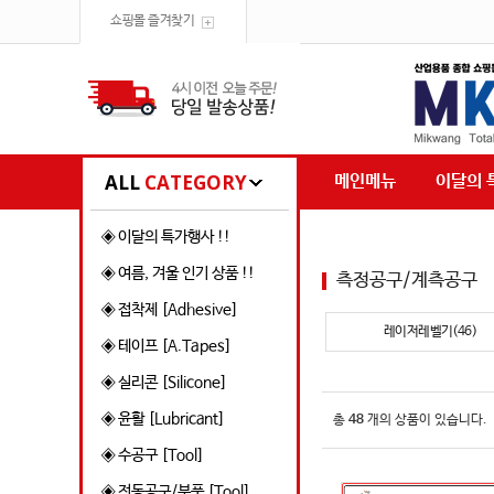
쇼핑몰 즐겨찾기
ALL
CATEGORY
메인메뉴
이달의 
◈ 이달의 특가행사 !!
◈ 여름, 겨울 인기 상품 !!
측정공구/계측공구
◈ 접착제 [Adhesive]
레이저레벨기(46)
◈ 테이프 [A.Tapes]
◈ 실리콘 [Silicone]
◈ 윤활 [Lubricant]
총
48
개의 상품이 있습니다.
◈ 수공구 [Tool]
◈ 전동공구/부품 [Tool]