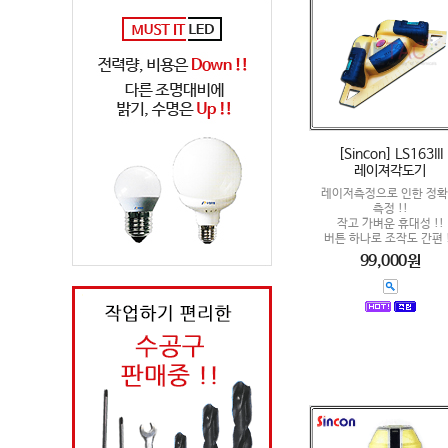
[Sincon] LS163III
레이져각도기
레이저측정으로 인한 정
측정 !!
작고 가벼운 휴대성 !!
버튼 하나로 조작도 간편 !
99,000원