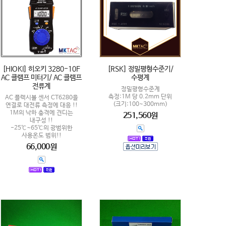
[HIOKI] 히오키 3280-10F
[RSK] 정밀평형수준기/
AC 클램프 미터기/ AC 클램프
수평계
전류계
정밀평형수준계
측정:1M 당 0.2mm 단위
AC 플렉시블 센서 CT6280을
(크기:100~300mm)
연결로 대전류 측정에 대응 !!
1M의 낙하 충격에 견디는
251,560원
내구성 !!
-25℃~65℃의 광범위한
사용온도 범위!!
66,000원