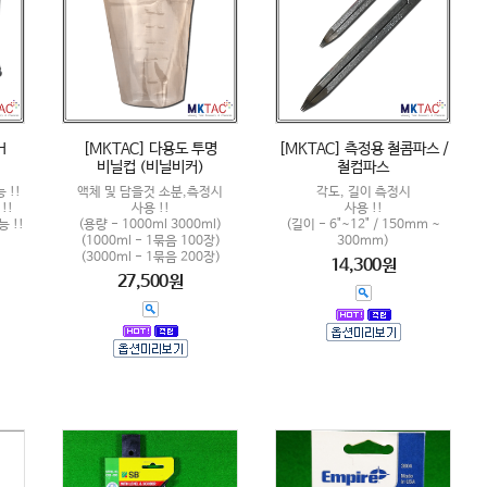
H
[MKTAC] 다용도 투명
[MKTAC] 측정용 철콤파스 /
비닐컵 (비닐비커)
철컴파스
 !!
액체 및 담을것 소분,측정시
각도, 길이 측정시
!!
사용 !!
사용 !!
능 !!
(용량 - 1000ml 3000ml)
(길이 - 6"~12" / 150mm ~
(1000ml - 1묶음 100장)
300mm)
(3000ml - 1묶음 200장)
14,300원
27,500원