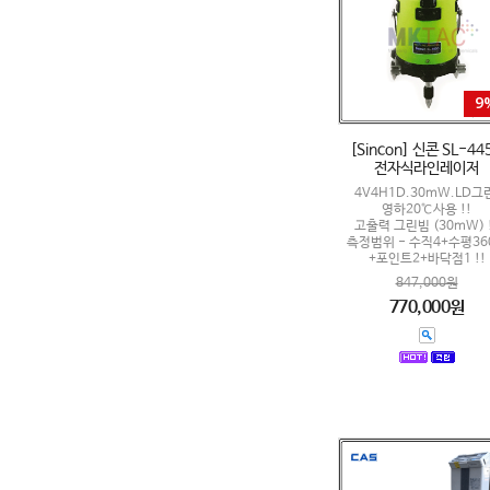
9
[Sincon] 신콘 SL-44
전자식라인레이저
4V4H1D.30mW.LD그
영하20℃사용 !!
고출력 그린빔 (30mW) 
측정범위 - 수직4+수평36
+포인트2+바닥점1 !!
847,000원
770,000원