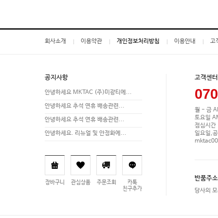
회사소개
이용약관
개인정보처리방침
이용안내
고
공지사항
고객센터
070
안녕하세요 MKTAC (주)미광티에...
안녕하세요 추석 연휴 배송관련...
월 - 금 A
토요일 AM 
안녕하세요 추석 연휴 배송관련...
점심시간 P
일요일,공
안녕하세요. 리뉴얼 및 안정화에...
mktac0
반품주소
장바구니
관심상품
주문조회
카톡
친구추가
당사의 모