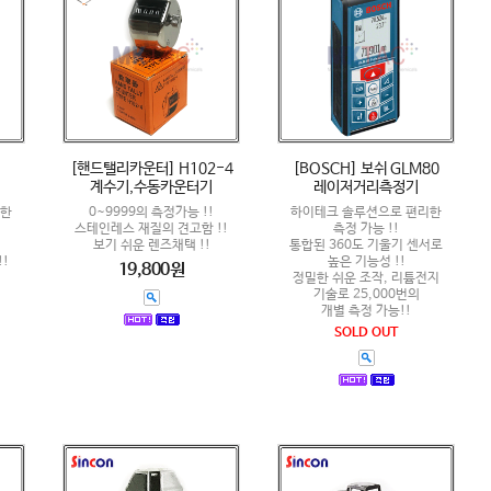
[핸드탤리카운터] H102-4
[BOSCH] 보쉬 GLM80
계수기,수동카운터기
레이저거리측정기
확한
0~9999의 측정가능 !!
하이테크 솔루션으로 편리한
스테인레스 재질의 견고함 !!
측정 가능 !!
보기 쉬운 렌즈채택 !!
통합된 360도 기울기 센서로
!
높은 기능성 !!
19,800원
정밀한 쉬운 조작, 리튬전지
기술로 25,000번의
개별 측정 가능!!
SOLD OUT