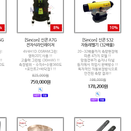
%
8%
10%
5G
[Sincon] 신콘 A7G
[Sincon] 신콘 S32
전자식라인레이저
자동레벨기 (32배율)
린:
4V4H1D.OSRAM그린:
20~32배율까지 측량현장에
영하20℃사용 !!
따른 4가지 모델 !!
!!
고출력 그린빔 (30mW) !!
망원경부가 습지나 터널
0도
측정범위 - 수직4+수평360도
등지에서 작업시 완벽방수 !!
+포인트2+바닥점1 !!
독자적인 자동보정방식으로
안전된 측량 결과!!
825,000원
198,000원
759,000원
178,200원