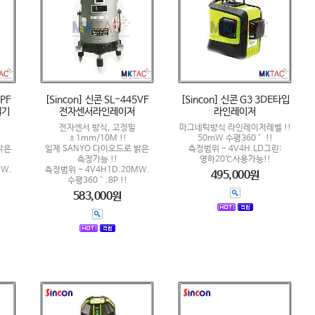
5PF
[Sincon] 신콘 SL-445VF
[Sincon] 신콘 G3 3DE타입
벨기
전자센서라인레이저
라인레이저
전자센서 방식, 고정밀
마그네틱방식 라인레이저레벨 !!
±1mm/10M !!
50mW 수평360˚ !!
밝은
일제 SANYO 다이오드로 밝은
측정범위 - 4V4H.LD그린:
측정가능 !!
영하20℃사용가능!!
mW.
측정범위 - 4V4H1D.20MW.
495,000원
수평360˚.8P !!
583,000원