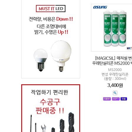
[MAGICSIL] 매직씰 
우레탄실리콘 MS2000 
MS2000
변성 우레탄실리콘
(용량 : 300ml)
3,400원