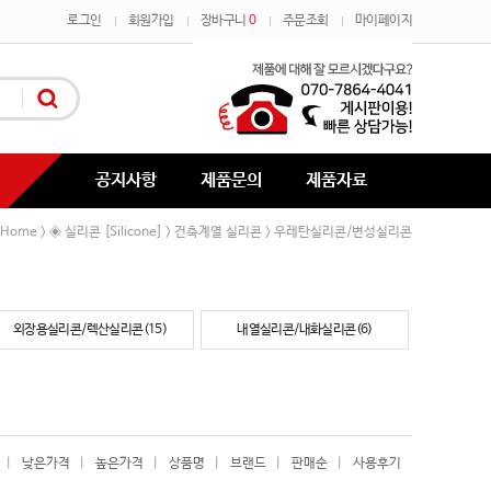
로그인
회원가입
장바구니
0
주문조회
마이페이지
공지사항
제품문의
제품자료
Home
◈ 실리콘 [Silicone]
건축계열 실리콘
우레탄실리콘/변성실리콘
>
>
>
외장용실리콘/렉산실리콘(15)
내열실리콘/내화실리콘(6)
|
낮은가격
|
높은가격
|
상품명
|
브랜드
|
판매순
|
사용후기