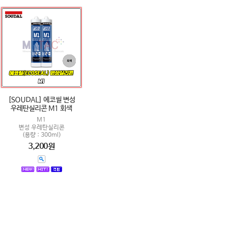
[SOUDAL] 에코씰 변성
우레탄실리콘 M1 회색
M1
변성 우레탄실리콘
(용량 : 300ml)
3,200원