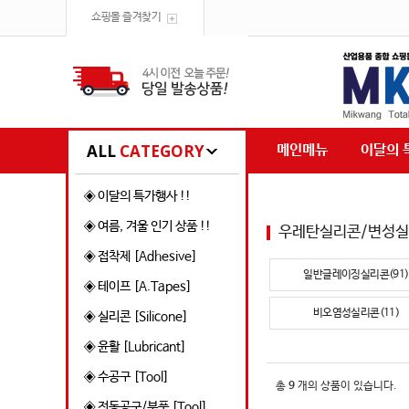
쇼핑몰 즐겨찾기
ALL
CATEGORY
메인메뉴
이달의 
◈ 이달의 특가행사 !!
◈ 여름, 겨울 인기 상품 !!
우레탄실리콘/변성
◈ 접착제 [Adhesive]
일반글레이징실리콘(91)
◈ 테이프 [A.Tapes]
비오염성실리콘(11)
◈ 실리콘 [Silicone]
◈ 윤활 [Lubricant]
◈ 수공구 [Tool]
총
9
개의 상품이 있습니다.
◈ 전동공구/부품 [Tool]