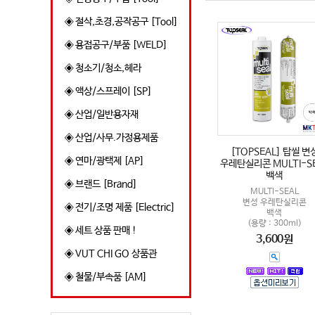
◈ 절삭,초경,공작공구 [Tool]
◈ 용접공구/부품 [WELD]
◈ 청소기/청소,헤라
◈ 액상/스프레이 [SP]
◈ 산업/일반용자재
◈ 산업/사무.가정용제품
[TOPSEAL] 탑씰 변
◈ 연마/광택제 [AP]
우레탄실리콘 MULTI-S
백색
◈ 브랜드 [Brand]
MULTI-SEAL
변성 우레탄실리콘
◈ 전기/조명 제품 [Electric]
백색
(용량 : 300ml)
◈ 세트 상품 판매 !
3,600원
◈ VUT CHI GO 상품관
◈ 철물/부속품 [AM]