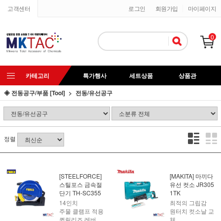
고객센터
로그인
회원가입
마이페이지
0
카테고리
특가행사
세트상품
상품관
◈ 전동공구/부품 [Tool]
전동/유선공구
정렬
[STEELFORCE]
[MAKITA] 마끼다
스틸포스 금속절
유선 컷소 JR305
단기 TH-SC355
1TK
14인치
최적의 그립감
주물 클램프 적용
원터치 컷소날 교
퀵릴리즈 레버
체