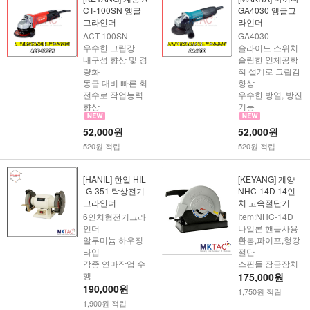
CT-100SN 앵글
GA4030 앵글그
그라인더
라인더
ACT-100SN
GA4030
우수한 그립강
슬라이드 스위치
내구성 향상 및 경
슬림한 인체공학
량화
적 설계로 그립감
동급 대비 빠른 회
향상
전수로 작업능력
우수한 방열, 방진
향상
기능
52,000원
52,000원
520원 적립
520원 적립
[HANIL] 한일 HIL
[KEYANG] 계양
-G-351 탁상전기
NHC-14D 14인
그라인더
치 고속절단기
6인치형전기그라
Item:NHC-14D
인더
나일론 핸들사용
알루미늄 하우징
환봉,파이프,형강
타입
절단
각종 연마작업 수
스핀들 잠금장치
행
175,000원
190,000원
1,750원 적립
1,900원 적립