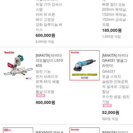
듀얼 기어 감속시
빠른 절단 성능
스템
203mm 목재날,
아버 락 버튼
152mm 목재날,
헤드 고정장
152mm 금속날
강화 알루미늄 베
포함
이스
185,000원
600,000원
1,850원 적립
6,000원 적립
[MAKITA] 마끼다
[MAKITA] 마끼다
각도절단기 LS10
GA4031 앵글그
40S
라인더
방진 기능
GA4031
전자 브레이크
토글 스위치
왼쪽 45도 베벨
슬림한 인체공학
컷팅
적 설계로 그립감
톱날 미포함
향상
우수한 방열, 방진
기능​
400,000원
52,000원
520원 적립
[KEYANG] 계양 A
[MAKITA] 마끼다