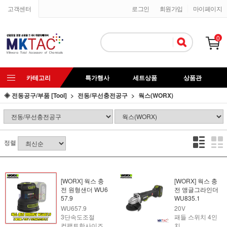
고객센터
로그인
회원가입
마이페이지
0
카테고리
특가행사
세트상품
상품관
◈ 전동공구/부품 [Tool]
전동/무선충전공구
웍스(WORX)
정렬
[WORX] 웍스 충
[WORX] 웍스 충
전 원형샌더 WU6
전 앵글그라인더
57.9
WU835.1
WU657.9
20V
3단속도조절
패들 스위치 4인
컴팩트한사이즈
치