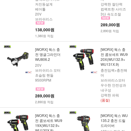
저진동설계
강력한 절단력
베어툴
컴팩트한 사이즈
20V
3단 속도조절
브러쉬리스
289,000원
138,000원
2,890원 적립
1,380원 적립
[WORX] 웍스 충
[WORX] 웍스 충
전 앵글그라인더
전 콤보세트 WU9
WU806.2
20X(WU132.9+
WU131X.9)
20V
브러쉬리스 모터
충전임팩+충전해
초슬림 핸들
머
9500RPM
브러쉬리스모터
우수한 안전성과
내구성
강력한 파워
289,000원
(품절)
2,890원 적립
[WORX] 웍스 충
[WORX] 웍스 WU
전 콤보세트 WU9
135.2 충전 드릴
19X(WU132.9+
드라이버
WU130X.9)