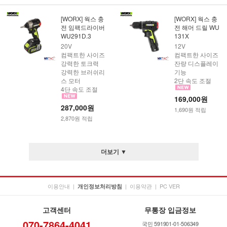
[WORX] 웍스 충
[WORX] 웍스 충
전 임팩드라이버
전 해머 드릴 WU
WU291D.3
131X
20V
12V
컴팩트한 사이즈
컴팩트한 사이즈
강력한 토크력
잔량 디스플레이
강력한 브러쉬리
기능
스 모터
2단 속도 조절
4단 속도 조절
169,000원
287,000원
1,690원 적립
2,870원 적립
더보기 ▼
이용안내
|
|
이용약관
|
PC VER
개인정보처리방침
고객센터
무통장 입금정보
070-7864-4041
국민 591901-01-506349