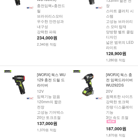
133mm 짧은 전
충전임팩+충전드
장
릴
스마트 클러치 시
브러쉬리스모터
스템
우수한 안전성과
고성능 브러쉬리
내구성
스 모터 탑재
강력한 파워
양방향 벨트 클립
디자인
234,000원
넓은 범위의 LED
2,340원 적립
라이트
128,900원
1,280원 적립
[WORX] 웍스 WU
[WORX] 웍스 충
129 충전 드릴 드
전 임팩드라이버
라이버
WU292DS
12V
20V
임팩기능 없음
컴팩트한 사이즈
120mm의 짧은
강력한 토크력
전장
잔량 디스플레이
고성능 기어박스
기능
20단 토크조절
3단 속도 조절
137,000원
187,000원
1,370원 적립
1,870원 적립